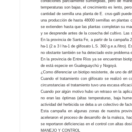
condiciones parcialmente sumergidas, pero de manera
temperaturas son bajas, el crecimiento es lento, per
cantidad de semilla una planta de E. crus-galli pue
una producción de hasta 48000 semillas en plantas d
se extienden hasta que las plantas completan su mad
y se desprende antes de la cosecha del cultivo. Las 
En la provincia de Santa Fe, a partir de la campaña 
ha-1 (2 a 3 l ha-1 de glifosato L.S. 360 g.e.a./litro)
no obstante también se ha detectado este problema en
En la provincia de Entre Ríos ya se encuentran bioti
de está especie en Gualeguaychú y Nogoyá.
¿Como diferenciar un biotipo resistente, de uno de difí
Cuando el tratamiento con glifosato se realizó en c
circunstancias el tratamiento tuvo una escasa eficacia
Cuando por algún motivo hubo un retraso en la aplica
no eran las óptimas (altas temperaturas, baja hume
actividad del herbicida se deba a un colectivo de fact
Esta campaña en algunas zonas de nuestra provinci
aceleraron el proceso de desarrollo de la maleza, ha
se reportaron deficiencias en el control con altas dos
MANEJO Y CONTROL