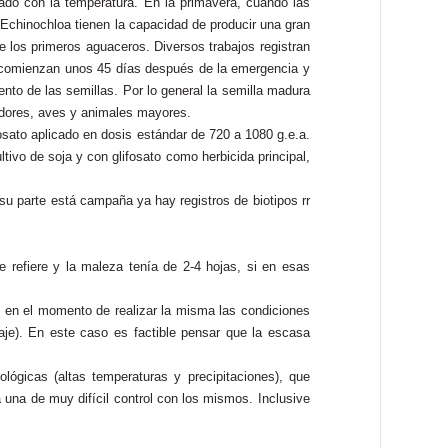
nado con la temperatura. En la primavera, cuando las
 Echinochloa tienen la capacidad de producir una gran
 los primeros aguaceros. Diversos trabajos registran
ón comienzan unos 45 días después de la emergencia y
to de las semillas. Por lo general la semilla madura
oedores, aves y animales mayores.
osato aplicado en dosis estándar de 720 a 1080 g.e.a.
ltivo de soja y con glifosato como herbicida principal,
su parte está campaña ya hay registros de biotipos rr
e refiere y la maleza tenía de 2-4 hojas, si en esas
 o en el momento de realizar la misma las condiciones
aje). En este caso es factible pensar que la escasa
ógicas (altas temperaturas y precipitaciones), que
 una de muy difícil control con los mismos. Inclusive