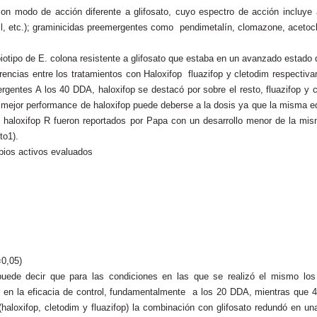
on modo de acción diferente a glifosato, cuyo espectro de acción incluye 
uril, etc.); graminicidas preemergentes como pendimetalín, clomazone, aceto
iotipo de E. colona resistente a glifosato que estaba en un avanzado estado d
encias entre los tratamientos con Haloxifop fluazifop y cletodim respectiva
gentes A los 40 DDA, haloxifop se destacó por sobre el resto, fluazifop y c
mejor performance de haloxifop puede deberse a la dosis ya que la misma equ
 haloxifop R fueron reportados por Papa con un desarrollo menor de la mis
to1).
ipios activos evaluados
=0,05)
ede decir que para las condiciones en las que se realizó el mismo los he
r en la eficacia de control, fundamentalmente a los 20 DDA, mientras que 4
haloxifop, cletodim y fluazifop) la combinación con glifosato redundó en un