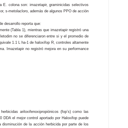
a E. colona son: imazetapir, graminicidas selectivos
clor, s-metolacloro, además de algunos PPO de acción
e desarrollo reporta que:
mente (Tabla 1), mientras que imazetapir registró una
letodim no se diferenciaron entre si y el promedio de
ivale 1.1 L ha-1 de haloxifop R, controles altamente
ma. Imazetapir no registró mejora en su performance
rbicidas ariloxifenoxipropiónicos (fop’s) como las
0 DDA el mejor control aportado por Haloxifop puede
a disminución de la acción herbicida por parte de los