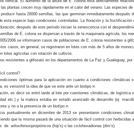
 vertical. El aumento de la altura de E. colona esta directamente relacio
o las plantas crecen muy rápidamente en el calor del verano. Las especies de
de producir hasta 20000 semillas, las que germinan inmediatamente después de
e esta especie bajo condiciones controladas. La floración y la fructificaci
uración; después de este período inician la senescencia con el desprendimien
semillas de E. colona se dispersan a través de la maquinaria agrícola, los r
2005/2006 se informaron casos de poblaciones de E. colona resistentes a glif
. Estos casos, en general, se registraron en lotes con más de 5 años de monocu
 lotes agrícolas con rotación de cultivos.
pos resistentes a glifosato en los departamentos de La Paz y Gualeguay, por 
cil control?
ondiciones óptimas para la aplicación en cuanto a condiciones climáticas s
, es verosimil la idea de que se este ante un biotipo rr.
ción, es decir se entró tarde al lote por cuestiones climáticas, de logística
dad etc.) y la maleza estaba en estado avanzado de desarrollo (ej: macoll
ores y no a la presencia de un biotípo rr.
a puntualmente en diciembre de 2013 se presentaron condiciones climatol
ciendo que la misma pasará de una situación de fácil control con herbicidas a
is de ariloxifenoxipropiónicos (fop’s) o las ciclohexadionas (dim’s).