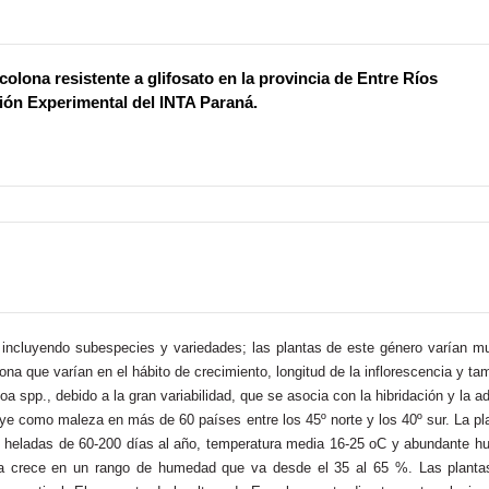
olona resistente a glifosato en la provincia de Entre Ríos
ción Experimental del INTA Paraná.
 incluyendo subespecies y variedades; las plantas de este género varían
 que varían en el hábito de crecimiento, longitud de la inflorescencia y tamaño
a spp., debido a la gran variabilidad, que se asocia con la hibridación y la a
ibuye como maleza en más de 60 países entre los 45º norte y los 40º sur. La p
 de heladas de 60-200 días al año, temperatura media 16-25 oC y abundante hu
 crece en un rango de humedad que va desde el 35 al 65 %. Las plantas