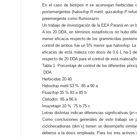
En el caso de biotípos rr se aconsejan herbicidas c
postemergentes (haloxifop R metil; quizalofop P tef
preemergente como flumioxazin.
Un trabajo de investigación de la EEA Paraná en un b
A los 20 DDA, en términos estadísticos no hubo difer
menor eficacia respecto de los graminicidas postemer
control de ambos fue un 5% menor que haloxifop. La 
eficaces de está maleza con dosis de 0,6 L ha-1 de
respecto de 20 DDA para el control de está maleza(fo
Tabla 1. Porcentaje de control de los diferentes princ
DDA
Herbicidas 20 40
Haloxifop metil 53 % 85 a 90 a
Fluazifop 35 % 83 a 85 b
Cletodim 85 a 86 b
Imazetapir 10 % 75 b 75 c
Letras distintas indican diferencias significativas (p<
Como conclusiones generales de este trabajo se pu
ciclohexadionas (dim’s) tienen un desempeño simila
deberse a la dosis empleada. Para los tres activos (