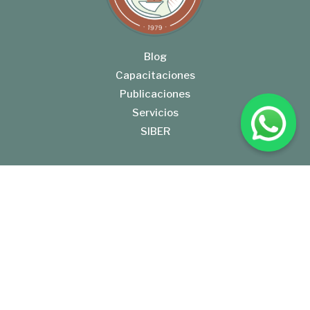
Blog
Capacitaciones
Publicaciones
Servicios
SIBER
Gral. José de San Martín 553, E3100AAK Paraná, Entre Ríos
Tel: +54 (343) 422-0292
BolsaCER@BolsaCER.org.ar
BOLSA DE CEREALES DE ENTRE RIOS