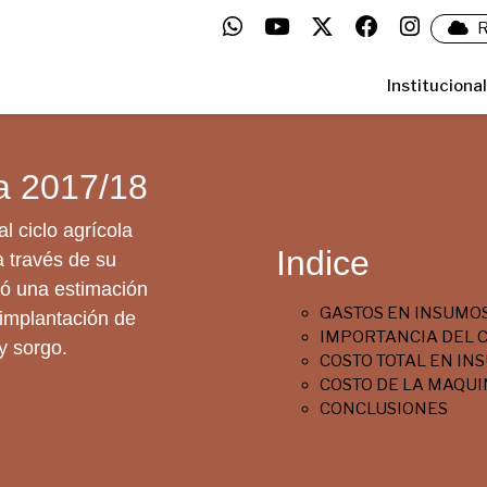
R
Institucional
a 2017/18
l ciclo agrícola
Indice
a través de su
zó una estimación
GASTOS EN INSUMOS
 implantación de
IMPORTANCIA DEL C
 y sorgo.
COSTO TOTAL EN IN
COSTO DE LA MAQU
CONCLUSIONES