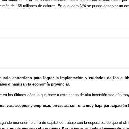
de más de 168 millones de dolares. En el cuadro Nº4 se puede observar un cos
cuario entrerriano para lograr la implantación y cuidados de los cult
uales dinamizan la economía provincial.
e en los últimos años lo que hace a este riesgo de alta inversión sea aún may
erativas, acopios y empresas privadas, con una muy baja participación 
esgando una enorme cifra de capital de trabajo con la esperanza de que el c
o que pueda soportar el productor. Por lo tanto, cuando el escenario clim