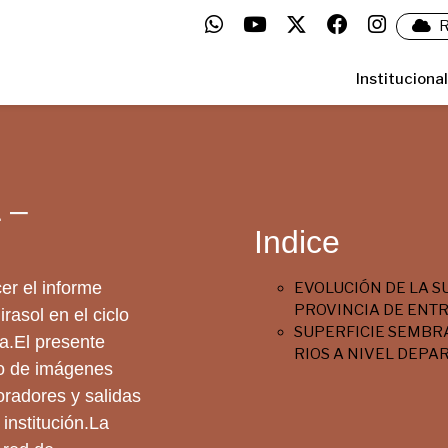
R
Institucional
 –
Indice
er el informe
EVOLUCIÓN DE LA S
PROVINCIA DE ENTR
rasol en el ciclo
SUPERFICIE SEMBRA
na.El presente
RIOS A NIVEL DEP
to de imágenes
oradores y salidas
institución.La