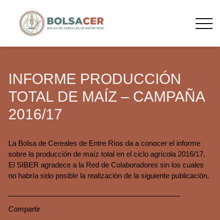
INFORME PRODUCCIÓN
TOTAL DE MAÍZ – CAMPAÑA
2016/17
La Bolsa de Cereales de Entre Ríos da a conocer el informe
sobre la producción de maíz total en el ciclo agrícola 2016/17.
El SIBER agradece a la Red de Colaboradores sin los cuales
no habría sido posible la realización de la siguiente publicación.
Compartir