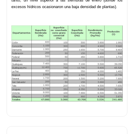
tanto, un nivel superior a las siembras de enero (donde los
excesos hídricos ocasionaron una baja densidad de plantas).