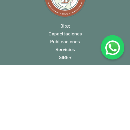
Blog
Capacitaciones
Publicaciones
Servicios
SIBER
Gral. José de San Martín 553, E3100AAK Paraná, Entre Ríos
Tel: +54 (343) 422-0292
BolsaCER@BolsaCER.org.ar
BOLSA DE CEREALES DE ENTRE RIOS