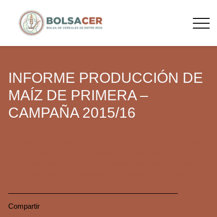
INFORME PRODUCCIÓN DE
MAÍZ DE PRIMERA –
CAMPAÑA 2015/16
La Bolsa de Cereales de Entre Ríos da a conocer el informe sobre
la producción de maíz de primera en el ciclo agrícola 2015/16. El
SIBER agradece a la Red de Colaboradores sin los cuales no
habría sido posible la realización de la siguiente publicación.
Compartir