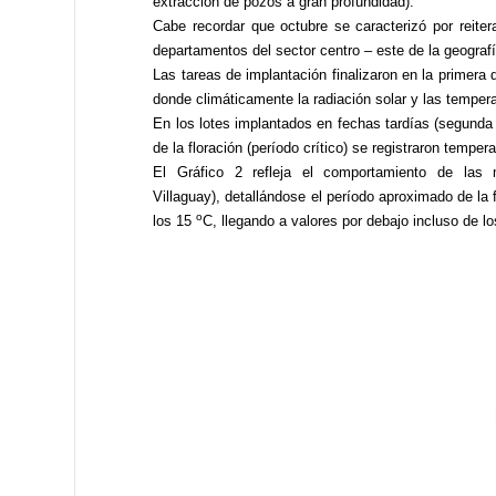
extracción de pozos a gran profundidad).
Cabe recordar que octubre se caracterizó por reiter
departamentos del sector centro – este de la geografí
Las tareas de implantación finalizaron en la primera
donde climáticamente la radiación solar y las temper
En los lotes implantados en fechas tardías (segund
de la floración (período crítico) se registraron temp
El Gráfico 2 refleja el comportamiento de las
Villaguay), detallándose el período aproximado de la 
o
los 15
C, llegando a valores por debajo incluso de l