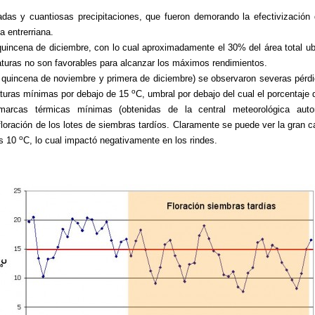
adas y cuantiosas precipitaciones, que fueron demorando la efectivización
a entrerriana.
 quincena de diciembre, con lo cual aproximadamente el 30% del área total ubi
aturas no son favorables para alcanzar los máximos rendimientos.
a quincena de noviembre y primera de diciembre) se observaron severas pérd
o
eraturas mínimas por debajo de 15
C, umbral por debajo del cual el porcentaje
 marcas térmicas mínimas (obtenidas de la central meteorológica aut
floración de los lotes de siembras tardíos. Claramente se puede ver la gran 
o
os 10
C, lo cual impactó negativamente en los rindes.