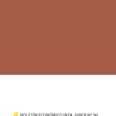
BOLETÍN ECONÓMICO INTA_SIBER Nº 36