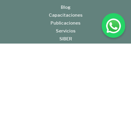
Blog
Capacitaciones
Publicaciones
Servicios
SIBER
Gral. José de San Martín 553, E3100AAK Paraná, Entre Ríos
Tel: +54 (343) 422-0292
BolsaCER@BolsaCER.org.ar
BOLSA DE CEREALES DE ENTRE RIOS